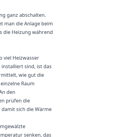
ng ganz abschalten.
tet man die Anlage beim
ss die Heizung während
o viel Heizwasser
stalliert sind, ist das
mittelt, wie gut die
 einzelne Raum
 An den
ren prüfen die
 damit sich die Wärme
 umgewälzte
emperatur senken, das