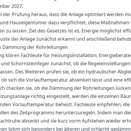
mber 2027.
ei der Prüfung heraus, dass die Anlage optimiert werden mu
und Hauseigentümer dazu verpflichtet, diese Maßnahmen
n zu lassen. Ziel des Gesetzes ist es, Energie möglichst eff
luste der Anlage zunächst erkannt und anschließend beho
is Dämmung der Rohrleitungen
g klären Fachleute für Heizungsinstallation, Energieberat
und Schornsteinfeger zunächst, ob die Regeleinstellungen
sen. Des Weiteren prüfen sie, ob ein hydraulischer Abgle
, ob sich die Vorlauftemperatur absenken lässt und eine e
lich checken sie, ob die Dämmung der Rohrleitungen lückenlo
eizungsanlage richtig eingestellt, werden die einzelnen Rä
nden Vorlauftemperatur beheizt. Fachleute empfehlen, die
tellen des Zeitprogramms herunterzuregeln. Indem man die
Nachtruhe absenkt und sie kurz vorm Aufstehen wieder erh
hen lohnt sich besonders bei älteren und schlecht gedämm