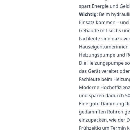
spart Energie und Geld
Wichtig
: Beim hydraul
Einsatz kommen – und 
Gebäude mit sechs und
Fachleute sind dazu ve
Hauseigentümerinnen 
Heizungspumpe und Ro
Die Heizungspumpe sorg
das Gerät veraltet ode
Fachleute beim Heizun
Moderne Hocheffizien
und sparen dadurch 50 
Eine gute Dämmung der 
gedämmten Rohren geht 
einzupacken, wie der D
Frühzeitig um Termin