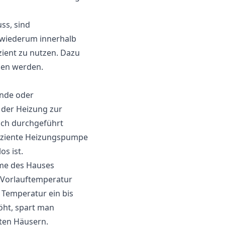
ss, sind
 wiederum innerhalb
izient zu nutzen. Dazu
ben werden.
ende oder
 der Heizung zur
ich durchgeführt
ffiziente Heizungspumpe
s ist.
ume des Hauses
 Vorlauftemperatur
 Temperatur ein bis
öht, spart man
ten Häusern.