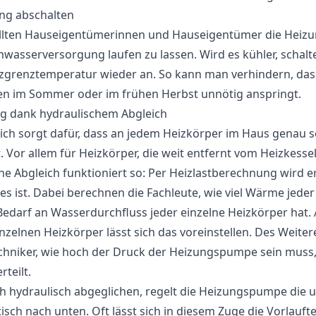
ng abschalten
lten Hauseigentümerinnen und Hauseigentümer die Heizu
rmwasserversorgung laufen zu lassen. Wird es kühler, schal
izgrenztemperatur wieder an. So kann man verhindern, da
en im Sommer oder im frühen Herbst unnötig anspringt.
ng dank hydraulischem Abgleich
ich sorgt dafür, dass an jedem Heizkörper im Haus genau s
Vor allem für Heizkörper, die weit entfernt vom Heizkessel in
he Abgleich funktioniert so: Per Heizlastberechnung wird er
ist. Dabei berechnen die Fachleute, wie viel Wärme jeder
Bedarf an Wasserdurchfluss jeder einzelne Heizkörper hat.
inzelnen Heizkörper lässt sich das voreinstellen. Des Weite
chniker, wie hoch der Druck der Heizungspumpe sein muss,
teilt.
lich hydraulisch abgeglichen, regelt die Heizungspumpe die
h nach unten. Oft lässt sich in diesem Zuge die Vorlauft