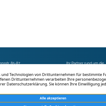
nsstr. 85-87
Ihr Partner rund um die
 Duisburg
Vermittlung, Beratung 
Betreuung von Immobili
03 3018960
Duisburg. Seit fast 40 J
erfolgreich in der
 schreiben
Immobilienvermittlung tä