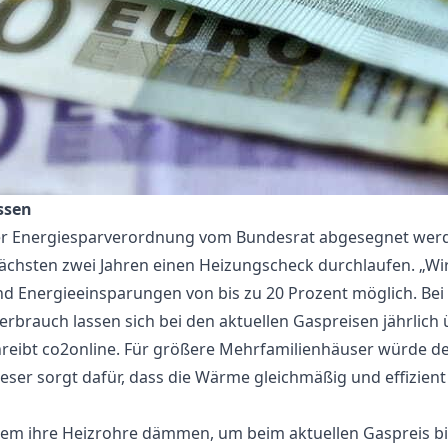
ssen
l der Energiesparverordnung vom Bundesrat abgesegnet we
ächsten zwei Jahren einen Heizungscheck durchlaufen. „Wi
ind Energieeinsparungen von bis zu 20 Prozent möglich. Be
rbrauch lassen sich bei den aktuellen Gaspreisen jährlich
reibt co2online. Für größere Mehrfamilienhäuser würde de
dieser sorgt dafür, dass die Wärme gleichmäßig und effizien
em ihre Heizrohre dämmen, um beim aktuellen Gaspreis bis