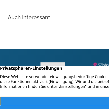
Auch interessant
Wintge
47058
+49 2
E-Mail