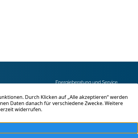
Energieberatung und Service
und
Immobilienbewertung
en in
ahren
Kontakt
tig.