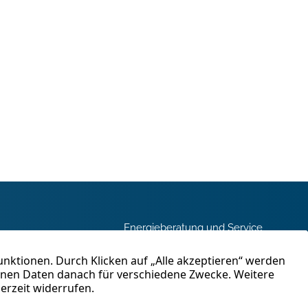
Energieberatung und Service
und
Immobilienbewertung
en in
ahren
Kontakt
tig.