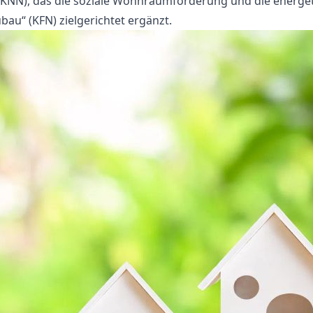
(KNN), das die soziale Wohnraumförderung und die energe
bau“ (KFN) zielgerichtet ergänzt.