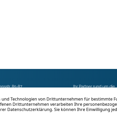
nsstr. 85-87
Ihr Partner rund um die
 Duisburg
Vermittlung, Beratung 
Betreuung von Immobili
03 3018960
Duisburg. Seit fast 40 J
erfolgreich in der
 schreiben
Immobilienvermittlung tä