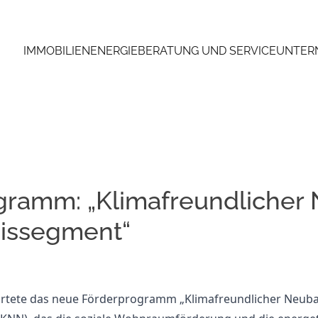
IMMOBILIEN
ENERGIEBERATUNG UND SERVICE
UNTER
gramm: „Klimafreundlicher
eissegment“
artete das neue Förderprogramm „Klimafreundlicher Neub