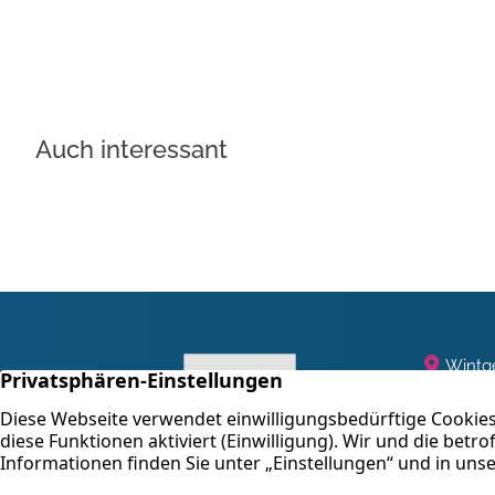
Auch interessant
Wintge
47058
+49 2
E-Mail