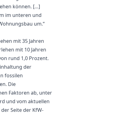
ehen können. […]
um im unteren und
m Wohnungsbau um.“
rlehen mit 35 Jahren
rlehen mit 10 Jahren
von rund 1,0 Prozent.
inhaltung der
n fossilen
en. Die
hen Faktoren ab, unter
ird und vom aktuellen
 der Seite der KfW-