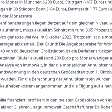
o Monat in München (-209 Euro), Stuttgart (-187 Euro) und
en in 30 Städten: Bonn (+84 Euro), Darmstadt (+77 Euro) 
n der Monatsrate
ienfinanzierungen liegen derzeit auf dem gleichen Niveau w
 aufnimmt, muss aktuell im Schnitt mit rund 3,65 Prozent b
lso genauso viel wie im Oktober 2022. Trotzdem ist die mon
eringer als damals. Der Grund: Die Angebotspreise für Wo
n 49 von 80 deutschen Großstädten ist die Darlehensrückza
tze zahlen Käufer aktuell rund 200 Euro pro Monat weniger 
e Analyse von immowelt, in der die monatlichen Annuitätenr
andswohnung in den deutschen Großstädten zum 1. Oktob
n wurden. Für die Berechnung der Annuitätenraten wurden 
ve Kaufnebenkosten) angenommen und die Tilgung auf einen
lie finanziert, profitiert in den meisten Großstädten von e
als vor 3 Jahren“, sagt immowelt Geschäftsführer Dr. Robe