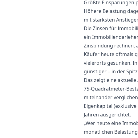
Größte Einsparungen pr
Höhere Belastung dageg
mit stärksten Anstiege
Die Zinsen für Immobil
ein Immobiliendarlehen
Zinsbindung rechnen, a
Käufer heute oftmals g
vielerorts gesunken. I
günstiger – in der Spi
Das zeigt eine aktuell
75-Quadratmeter-Best
miteinander vergliche
Eigenkapital (exklusi
Jahren ausgerichtet.
„Wer heute eine Immobi
monatlichen Belastung 