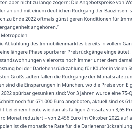
lten aber nicht zu lange zögern: Die Angebotspreise von 
der an und mit einem deutlichen Rückgang der Bauzinsen ist
ich zu Ende 2022 oftmals günstigeren Konditionen für Imm
Vergangenheit angehören.“
n Metropolen
e Abkühlung des Immobilienmarktes bereits in vollem Gang
 eine längere Phase spürbarer Preisrückgänge eingeläutet. A
estandswohnungen vielerorts noch immer unter dem damal
astung bei der Darlehensrückzahlung für Käufer in vielen St
sten Großstädten fallen die Rückgänge der Monatsrate zum
ten sind die Einsparungen in München, wo die Preise von
 2022 spürbar gesunken sind: Vor 3 Jahren wurde eine 75-
nitt noch für 671.000 Euro angeboten, aktuell sind es 614
it bei einem heute wie damals fälligen Zinssatz von 3,65 P
o Monat reduziert – von 2.456 Euro im Oktober 2022 auf ak
olen ist die monatliche Rate für die Darlehensrückzahlung