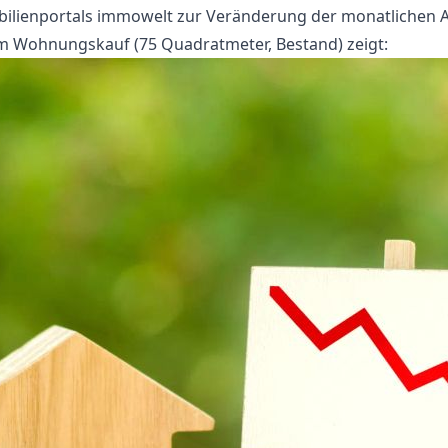
bilienportals immowelt zur Veränderung der monatlichen A
im Wohnungskauf (75 Quadratmeter, Bestand) zeigt: