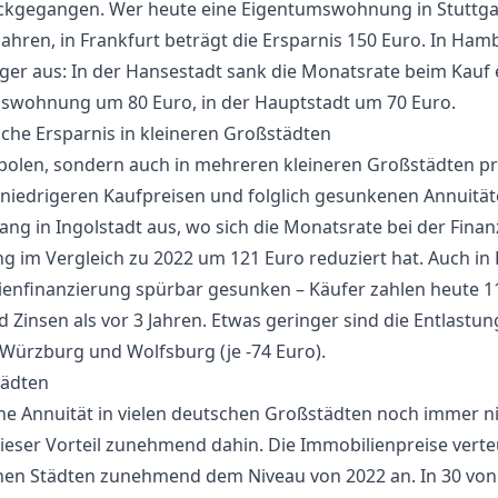
kgegangen. Wer heute eine Eigentumswohnung in Stuttgart 
Jahren, in Frankfurt beträgt die Ersparnis 150 Euro. In Hamb
ger aus: In der Hansestadt sank die Monatsrate beim Kauf 
wohnung um 80 Euro, in der Hauptstadt um 70 Euro.
iche Ersparnis in kleineren Großstädten
polen, sondern auch in mehreren kleineren Großstädten pr
 niedrigeren Kaufpreisen und folglich gesunkenen Annuitä
gang in Ingolstadt aus, wo sich die Monatsrate bei der Finan
m Vergleich zu 2022 um 121 Euro reduziert hat. Auch in F
lienfinanzierung spürbar gesunken – Käufer zahlen heute 
 Zinsen als vor 3 Jahren. Etwas geringer sind die Entlastu
, Würzburg und Wolfsburg (je -74 Euro).
tädten
che Annuität in vielen deutschen Großstädten noch immer ni
dieser Vorteil zunehmend dahin. Die Immobilienpreise vert
chen Städten zunehmend dem Niveau von 2022 an. In 30 von