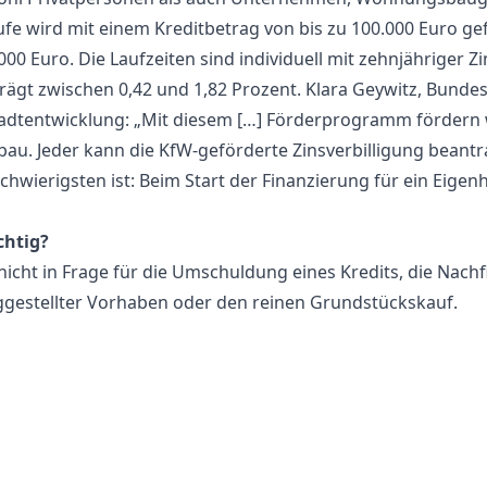
tufe wird mit einem Kreditbetrag von bis zu 100.000 Euro ge
00 Euro. Die Laufzeiten sind individuell mit zehnjähriger Z
trägt zwischen 0,42 und 1,82 Prozent. Klara Geywitz, Bundes
dtentwicklung: „Mit diesem […] Förderprogramm fördern w
au. Jeder kann die KfW-geförderte Zinsverbilligung beantra
chwierigsten ist: Beim Start der Finanzierung für ein Eige
chtig?
cht in Frage für die Umschuldung eines Kredits, die Nachf
ggestellter Vorhaben oder den reinen Grundstückskauf.