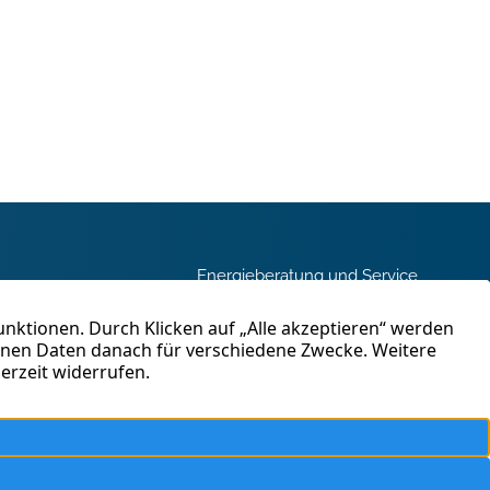
Energieberatung und Service
und
Immobilienbewertung
en in
ahren
Kontakt
tig.