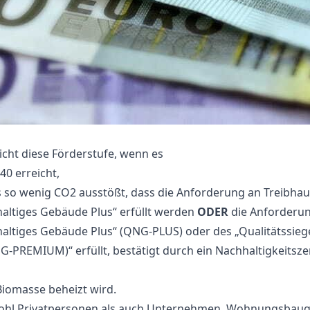
cht diese Förderstufe, wenn es
40 erreicht,
s so wenig CO2 ausstößt, dass die Anforderung an Treibha
haltiges Gebäude Plus“ erfüllt werden
ODER
die An­forderu
haltiges Gebäude Plus“ (QNG-PLUS) oder des „Qualitäts­siege
REMIUM)“ erfüllt, bestätigt durch ein Nach­haltig­keits­zer
Biomasse beheizt wird.
ohl Privatpersonen als auch Unternehmen, Wohnungsbau