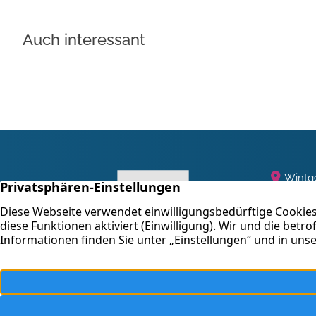
Auch interessant
Wintge
47058
+49 2
E-Mail