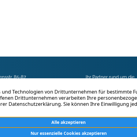
nsstr. 85-87
Ihr Partner rund um die
 Duisburg
Vermittlung, Beratung 
Betreuung von Immobili
03 3018960
Duisburg. Seit fast 40 J
erfolgreich in der
 schreiben
Immobilienvermittlung tä