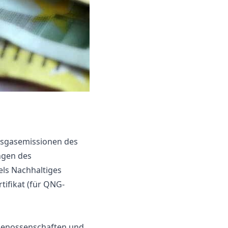
usgasemissionen des
ngen des
ls Nach­haltiges
tifikat (für QNG-
genossenschaften und