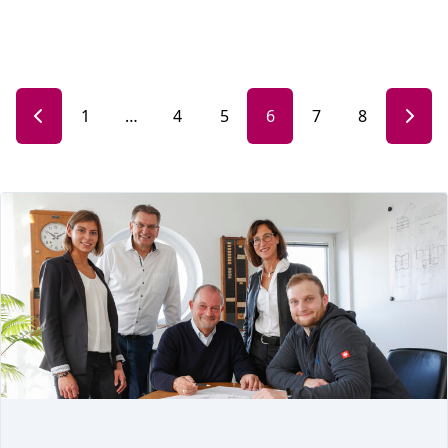
Frühling im neuen Zuhause: Moderne EG-Wohnung mit T
Attraktive, vermietete Gewerbeeinheit – Solide Kapitalanl
1
…
4
5
6
7
8