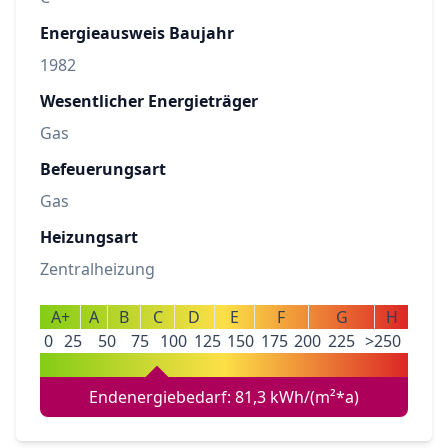
Energieausweis Baujahr
1982
Wesentlicher Energieträger
Gas
Befeuerungsart
Gas
Heizungsart
Zentralheizung
A+
A
B
C
D
E
F
G
H
0
25
50
75
100
125
150
175
200
225
>250
Endenergiebedarf: 81,3 kWh/(m²*a)