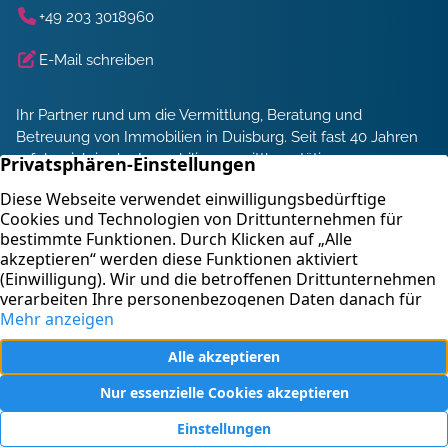
+49 203 3018960
E-Mail schreiben
Ihr Partner rund um die Vermittlung, Beratung und
Betreuung von Immobilien in Duisburg. Seit fast 40 Jahren
erfolgreich in der Immobilienvermittlung tätig.
Energieberatung und Service
Immobilienbewertung
Kontakt
Blank & Schmack Immobilien, Inh. Claus Stuckardt e. K. –
Immobilienmakler Duisburg
Impressum
Datenschutz
EU AI Act