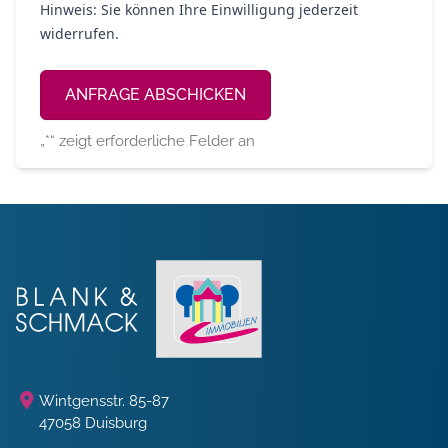
Hinweis: Sie können Ihre Einwilligung jederzeit
widerrufen.
Alternative:
„
*
“ zeigt erforderliche Felder an
Wintgensstr. 85-87
47058 Duisburg