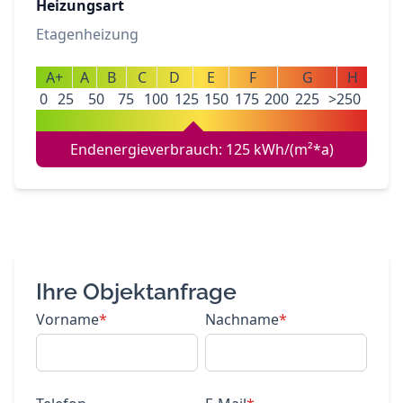
Heizungsart
Etagenheizung
A+
A
B
C
D
E
F
G
H
0
25
50
75
100
125
150
175
200
225
>250
Endenergieverbrauch: 125 kWh/(m²*a)
Ihre Objektanfrage
Vorname
*
Nachname
*