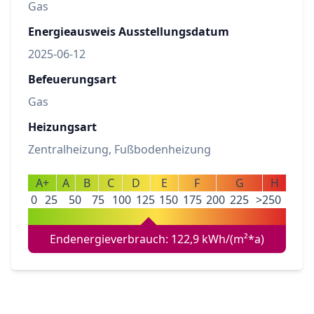
Gas
Energieausweis Ausstellungsdatum
2025-06-12
Befeuerungsart
Gas
Heizungsart
Zentralheizung, Fußbodenheizung
A+
A
B
C
D
E
F
G
H
0
25
50
75
100
125
150
175
200
225
>250
Endenergieverbrauch: 122,9 kWh/(m²*a)