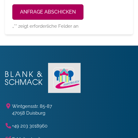
Alternative:
„
*
“ zeigt erforderliche Felder an
Wintgensstr. 85-87
47058 Duisburg
+49 203 3018960