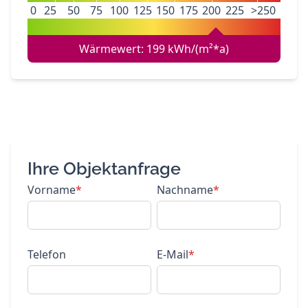
0
25
50
75
100
125
150
175
200
225
>250
Wärmewert: 199 kWh/(m²*a)
Ihre Objektanfrage
Vorname
*
Nachname
*
Telefon
E-Mail
*