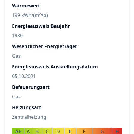
Wärmewert
199 kWh/(m²*a)
Energieausweis Baujahr
1980
Wesentlicher Energieträger
Gas
Energieausweis Ausstellungsdatum
05.10.2021
Befeuerungsart
Gas
Heizungsart
Zentralheizung
A+
A
B
C
D
E
F
G
H