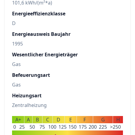
101,6 kWh/(m²*a)
Energieeffizienzklasse
D
Energieausweis Baujahr
1995
Wesentlicher Energieträger
Gas
Befeuerungsart
Gas
Heizungsart
Zentralheizung
A+
A
B
C
D
E
F
G
H
0
25
50
75
100
125
150
175
200
225
>250