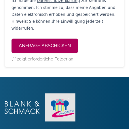
Ich habe die
Datenschutzerklärung
zur Kenntnis
genommen. Ich stimme zu, dass meine Angaben und
Daten elektronisch erhoben und gespeichert werden.
Hinweis: Sie können Ihre Einwilligung jederzeit
widerrufen.
Alternative:
„
*
“ zeigt erforderliche Felder an