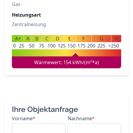
Gas
Heizungsart
Zentralheizung
A+
A
B
C
D
E
F
G
H
0
25
50
75
100
125
150
175
200
225
>250
Wärmewert: 154 kWh/(m²*a)
Ihre Objektanfrage
Vorname
*
Nachname
*