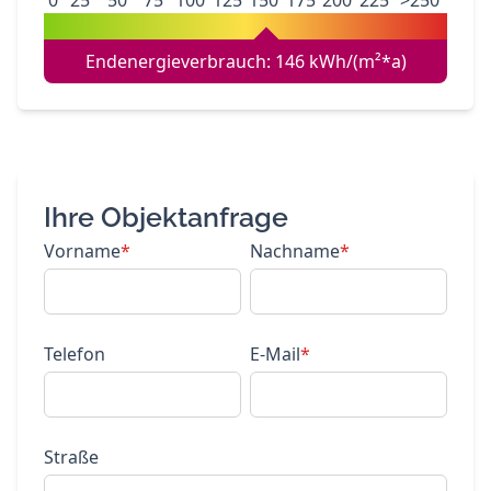
0
25
50
75
100
125
150
175
200
225
>250
Endenergieverbrauch: 146 kWh/(m²*a)
Ihre Objektanfrage
Vorname
*
Nachname
*
Telefon
E-Mail
*
Straße