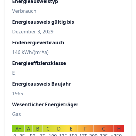
Energieausweistyp
Verbrauch
Energieausweis gültig bis
Dezember 3, 2029
Endenergieverbrauch
146 kWh/(m²*a)
Energieeffizienzklasse
E
Energieausweis Baujahr
1965
Wesentlicher Energieträger
Gas
A+
A
B
C
D
E
F
G
H