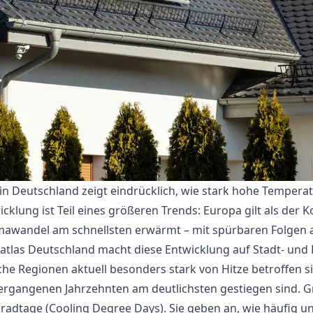
e in Deutschland zeigt eindrücklich, wie stark hohe Temper
icklung ist Teil eines größeren Trends: Europa gilt als der K
imawandel am schnellsten erwärmt – mit spürbaren Folgen 
atlas Deutschland macht diese Entwicklung auf Stadt- un
lche Regionen aktuell besonders stark von Hitze betroffen 
ergangenen Jahrzehnten am deutlichsten gestiegen sind. G
adtage (Cooling Degree Days). Sie geben an, wie häufig un