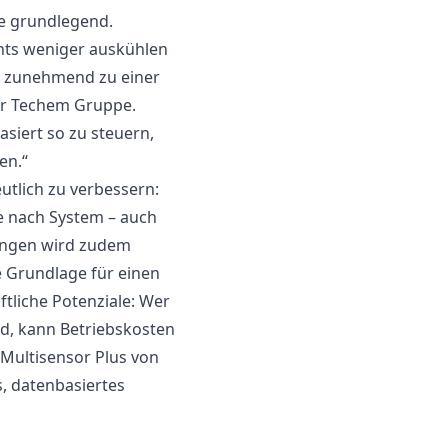
e grundlegend.
hts weniger auskühlen
h zunehmend zu einer
er Techem Gruppe.
siert so zu steuern,
en.“
tlich zu verbessern:
e nach System – auch
ungen wird zudem
e Grundlage für einen
ftliche Potenziale: Wer
nd, kann Betriebskosten
 Multisensor Plus von
, datenbasiertes