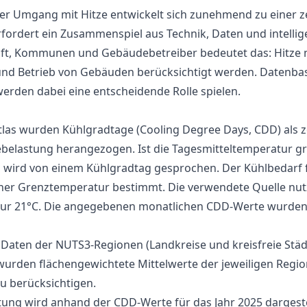
Der Umgang mit Hitze entwickelt sich zunehmend zu einer 
fordert ein Zusammenspiel aus Technik, Daten und intell
t, Kommunen und Gebäudebetreiber bedeutet das: Hitze m
und Betrieb von Gebäuden berücksichtigt werden. Datenbas
werden dabei eine entscheidende Rolle spielen.
las wurden Kühlgradtage (Cooling Degree Days, CDD) als ze
belastung herangezogen. Ist die Tagesmitteltemperatur gr
 wird von einem Kühlgradtag gesprochen. Der Kühlbedarf f
einer Grenztemperatur bestimmt. Die verwendete Quelle nut
tur 21°C. Die angegebenen monatlichen CDD-Werte wurden
f Daten der NUTS3-Regionen (Landkreise und kreisfreie Städ
urden flächengewichtete Mittelwerte der jeweiligen Regio
u berücksichtigen.
stung wird anhand der CDD-Werte für das Jahr 2025 dargest