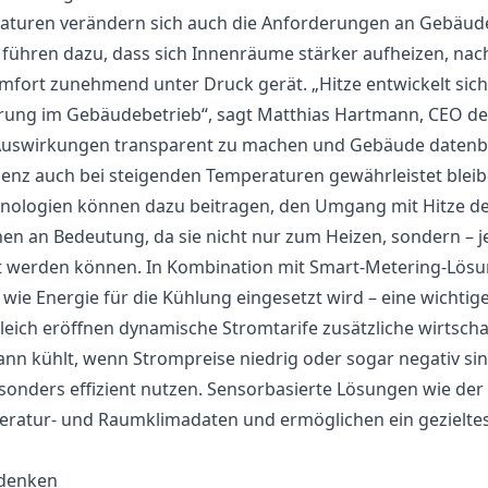
aturen verändern sich auch die Anforderungen an Gebäud
führen dazu, dass sich Innenräume stärker aufheizen, nac
mfort zunehmend unter Druck gerät. „Hitze entwickelt sic
rung im Gebäudebetrieb“, sagt Matthias Hartmann, CEO d
e Auswirkungen transparent zu machen und Gebäude datenba
ienz auch bei steigenden Temperaturen gewährleistet bleib
logien können dazu beitragen, den Umgang mit Hitze deu
an Bedeutung, da sie nicht nur zum Heizen, sondern – j
t werden können. In Kombination mit Smart-Metering-Lös
wie Energie für die Kühlung eingesetzt wird – eine wichtig
gleich eröffnen dynamische Stromtarife zusätzliche wirtscha
ann kühlt, wenn Strompreise niedrig oder sogar negativ si
onders effizient nutzen. Sensorbasierte Lösungen wie der
ratur- und Raumklimadaten und ermöglichen ein gezieltes
mdenken