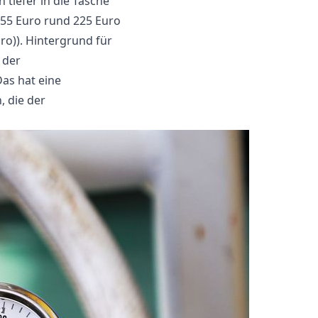
iefer in die Tasche
055 Euro rund 225 Euro
ro)). Hintergrund für
 der
as hat eine
 die der