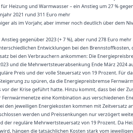
 für Heizung und Warmwasser – ein Anstieg um 27 % gegen
enjahr 2021 rund 311 Euro mehr
niger als im Vorjahr, aber immer noch deutlich über dem Ni
er Anstieg gegenüber 2023 (+ 7 %), aber rund 278 Euro mehr
nterschiedlichen Entwicklungen bei den Brennstoffkosten, d
ersatz bei den Verbrauchern ankommen: Die Energiepreisb
023 und die Mehrwertsteuerabsenkung Ende März 2024 ausg
guläre Preis und der volle Steuersatz von 19 Prozent. Für das
Steigerung zu spüren, da die Energiepreisbremse Fernwär
s vor der Krise geführt hatte. Hinzu kommt, dass bei der
r Fernwärmenetze eine Kombination aus verschiedenen Ene
i den jeweiligen Energiekosten kommen mit Zeitversatz an
geschlossen werden und Preissenkungen nur verzögert weit
d der reguläre Mehrwertsteuersatz von 19 Prozent. Da Heiz
t wird, hängen die tatsächlichen Kosten stark vom jeweilige