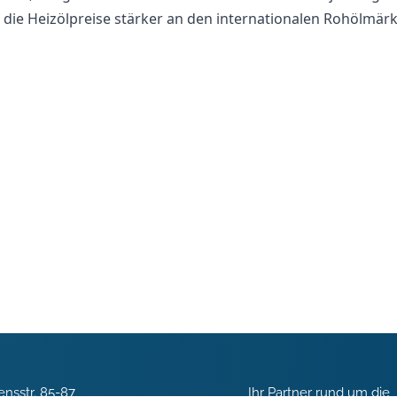
 die Heizölpreise stärker an den internationalen Rohölmärk
nsstr. 85-87
Ihr Partner rund um die