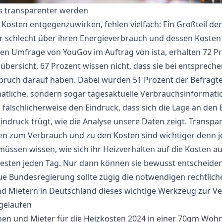
s transparenter werden
 Kosten entgegenzuwirken, fehlen vielfach: Ein Großteil de
 schlecht über ihren Energieverbrauch und dessen Kosten i
ven Umfrage von YouGov im Auftrag von ista, erhalten 72 P
bersicht, 67 Prozent wissen nicht, dass sie bei entsprech
spruch darauf haben. Dabei würden 51 Prozent der Befragt
atliche, sondern sogar tagesaktuelle Verbrauchsinformati
fälschlicherweise den Eindruck, dass sich die Lage an den
Eindruck trügt, wie die Analyse unsere Daten zeigt. Transpa
en zum Verbrauch und zu den Kosten sind wichtiger denn j
müssen wissen, wie sich ihr Heizverhalten auf die Kosten a
besten jeden Tag. Nur dann können sie bewusst entscheiden
ue Bundesregierung sollte zügig die notwendigen rechtlichen
 Mietern in Deutschland dieses wichtige Werkzeug zur Ver
gelaufen
nnen und Mieter für die Heizkosten 2024 in einer 70qm Woh